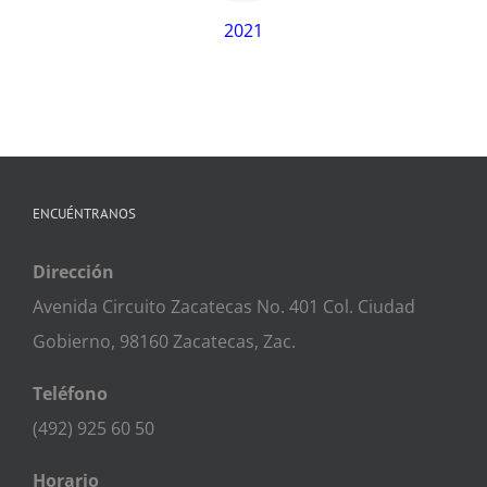
2021
ENCUÉNTRANOS
Dirección
Avenida Circuito Zacatecas No. 401 Col. Ciudad
Gobierno, 98160 Zacatecas, Zac.
Teléfono
(492) 925 60 50
Horario