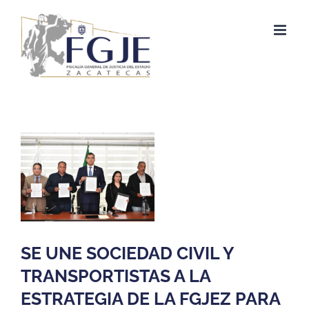
Saltar
al
contenido
Ver
imagen
más
grande
SE UNE SOCIEDAD CIVIL Y
TRANSPORTISTAS A LA
ESTRATEGIA DE LA FGJEZ PARA