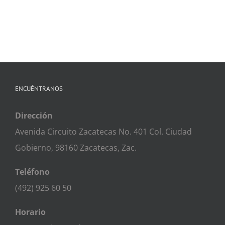
ENCUÉNTRANOS
Dirección
Avenida Circuito Zacatecas No. 401 Col. Ciudad
Gobierno, 98160 Zacatecas, Zac.
Teléfono
(492) 925 60 50
Horario